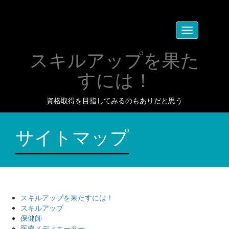
Toggle
navigation
スキルアップを果た
すには！
資格取得を目指してみるのもありだと思う
サイトマップ
スキルアップを果たすには！
スキルアップ
保健師
医療メディエーター